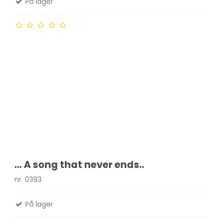
På lager
... A song that never ends..
nr. 0393
På lager