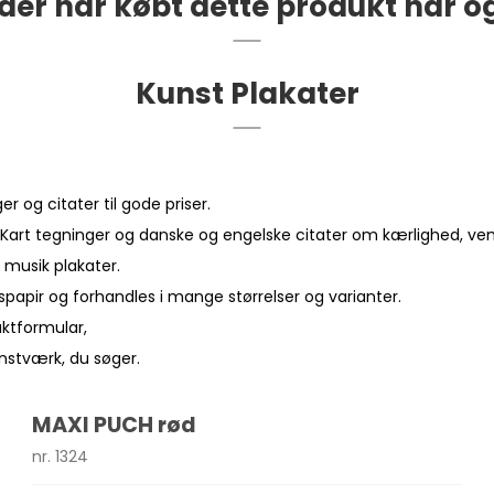
der har købt dette produkt har o
Kunst Plakater
 og citater til gode priser.
Kart tegninger og danske og engelske citater om kærlighed, vensk
 musik plakater.
spapir og forhandles i mange størrelser og varianter.
aktformular
,
unstværk, du søger.
MAXI PUCH rød
nr. 1324