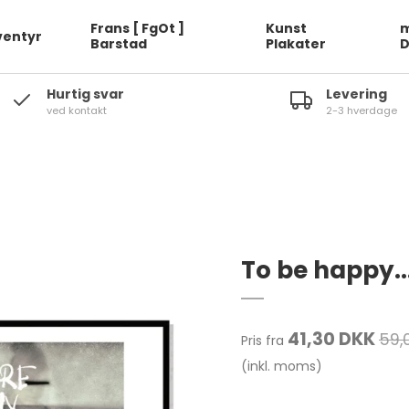
Frans [ FgOt ]
Kunst
m
ventyr
Barstad
Plakater
Hurtig svar
Levering
ved kontakt
2-3 hverdage
To be happy..
41,30 DKK
59,
Pris fra
(inkl. moms)