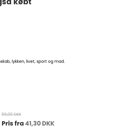
gså købt
ab, lykken, livet, sport og mad.
59,00 DKK
Pris fra
41,30 DKK