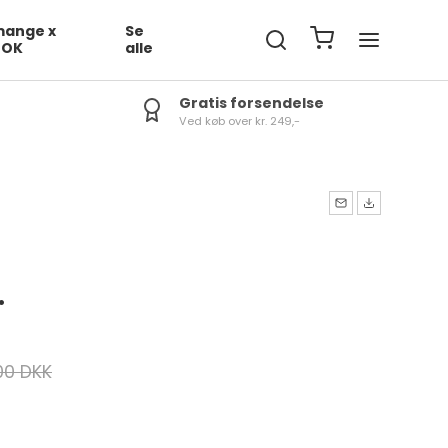
ange x
Se
DOK
alle
Gratis forsendelse
Ved køb over kr. 249,-
.
00 DKK