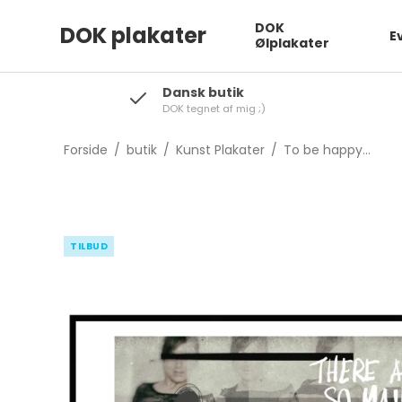
DOK
DOK plakater
E
Ølplakater
Dansk butik
DOK tegnet af mig ;)
Forside
/
butik
/
Kunst Plakater
/
To be happy...
TILBUD