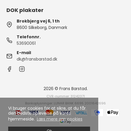
DOK plakater
Brokbjerg vej 6, 1 th
8600 Silkeborg, Danmark
Telefonnr.
53690061
E-mail
dk@fransbarstad.dk
2026 © Frans Barstad.
CVR-nummer: 31242371
Bankoplysninger: LUNAR BANK 6695 2001642696
Vi bruger cookies for at sikre, at du får
den bedste oplevelse på vores
hjemmeside.
Læs mere om cookies
Ok