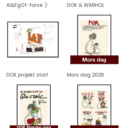
AI&FgOt-farve :)
DOK & WARHOL
DOK projekt start
Mors dag 2026