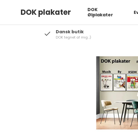
DOK
DOK plakater
E
Ølplakater
Dansk butik
DOK tegnet af mig ;)