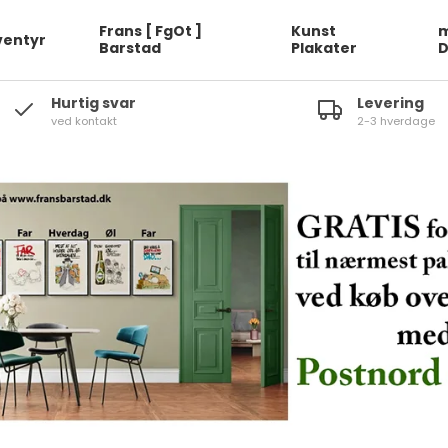
Frans [ FgOt ]
Kunst
m
ventyr
Barstad
Plakater
Hurtig svar
Levering
ved kontakt
2-3 hverdage