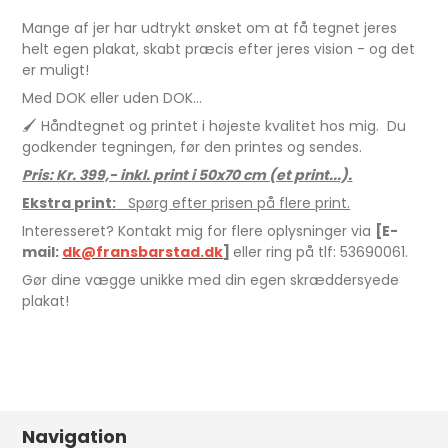
Mange af jer har udtrykt ønsket om at få tegnet jeres
helt egen plakat, skabt præcis efter jeres vision - og det
er muligt!
Med DOK eller uden DOK...
🖌 Håndtegnet og printet i højeste kvalitet hos mig. Du
godkender tegningen, før den printes og sendes.
Pris: Kr. 399,- inkl. print i 50x70 cm (et print...).
Ekstra print:
Spørg efter prisen på flere print.
Interesseret? Kontakt mig for flere oplysninger via
[E-
mail:
dk@fransbarstad.dk
]
eller ring på tlf: 53690061.
Gør dine vægge unikke med din egen skræddersyede
plakat!
Navigation