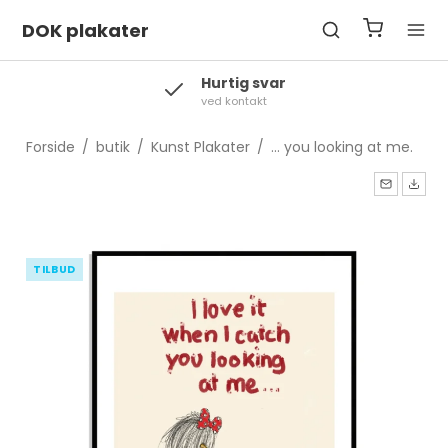
DOK plakater
Levering
2-3 hverdage
Forside
/
butik
/
Kunst Plakater
/
... you looking at me.
TILBUD