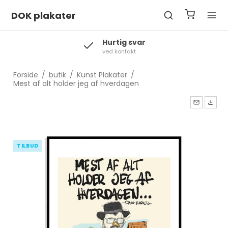
DOK plakater
Levering
2-3 hverdage
Forside
/
butik
/
Kunst Plakater
/
Mest af alt holder jeg af hverdagen
TILBUD