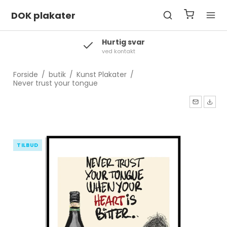
DOK plakater
Hurtig svar
ved kontakt
Forside
/
butik
/
Kunst Plakater
/
Never trust your tongue
TILBUD