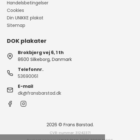
Handelsbetingelser
Cookies
Din UNIKKE plakat
Sitemap
DOK plakater
Brokbjerg vej 6, 1 th
8600 Silkeborg, Danmark
Telefonnr.
53690061
E-mail
dk@fransbarstad.dk
2026 © Frans Barstad.
CVR-nummer: 31242371