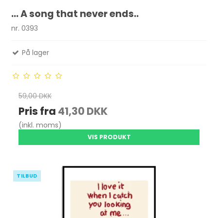
... A song that never ends..
nr. 0393
På lager
59,00 DKK
Pris fra
41,30 DKK
(inkl. moms)
VIS PRODUKT
TILBUD