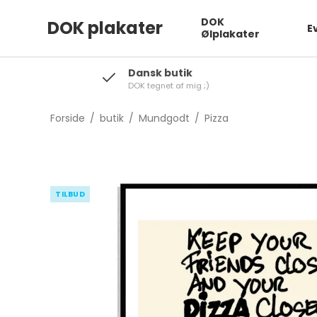
DOK
DOK plakater
E
Ølplakater
Dansk butik
DOK tegnet af mig ;)
Forside
/
butik
/
Mundgodt
/
Pizza
TILBUD