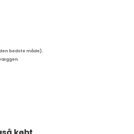
å den bedste måde).
på væggen
.
gså købt