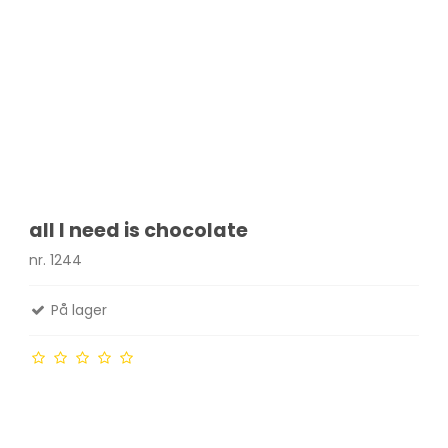
all I need is chocolate
nr. 1244
På lager