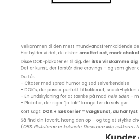
Velkommen til den mest mundvandsfremkaldende del
Her hylder vi det, du elsker:
smeltet ost, mørk chokol
Disse DOK-plakater er til dig, der
ikke vil skamme dig 
Det er kunst, der forstår dine cravings – og som giver
Du får:
- Citater med sprød humor og sød selverkendelse
- DOK’s, der passer perfekt til køkkenet, snack-hylden 
- En undskyldning for at tænke på mad
hele tiden
– m
- Plakater, der siger “ja tak!” længe før du selv gør
Kort sagt:
DOK + lækkerier = vægkunst, du har lyst ti
Så find din favorit, hæng den op – og tag et stykke ch
(
OBS: Plakaterne er kaloriefri. Desværre ikke sukkerfri i
Kunder 