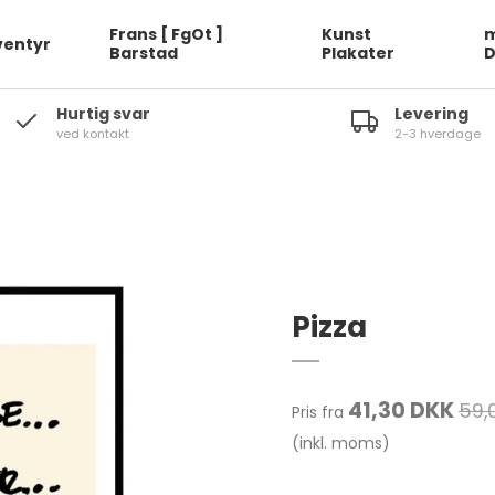
Frans [ FgOt ]
Kunst
m
ventyr
Barstad
Plakater
Hurtig svar
Levering
ved kontakt
2-3 hverdage
Pizza
41,30 DKK
59,
Pris fra
(inkl. moms)