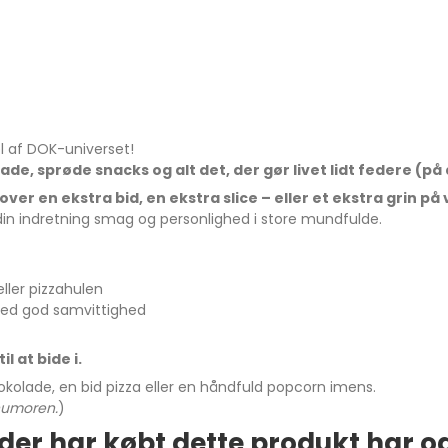
 af DOK-universet!
ade, sprøde snacks og alt det, der gør livet lidt federe (p
over en ekstra bid, en ekstra slice – eller et ekstra grin 
 din indretning smag og personlighed i store mundfulde.
eller pizzahulen
ed god samvittighed
l at bide i.
okolade, en bid pizza eller en håndfuld popcorn imens.
 humoren.
)
der har købt dette produkt har o