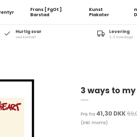
Frans [ FgOt ]
Kunst
m
ventyr
Barstad
Plakater
Hurtig svar
Levering
ved kontakt
2-3 hverdage
3 ways to my 
41,30 DKK
59,
Pris fra
(inkl. moms)