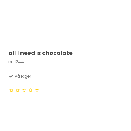
all I need is chocolate
nr. 1244
På lager