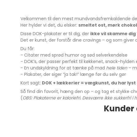
Velkommen til den mest mundvandsfremkaldende del
Her hylder vi det, du elsker:
smeltet ost, mørk chokol
Disse DOK-plakater er til dig, der
ikke vil skamme dig 
Det er kunst, der forstår dine cravings – og som giver
Du får:
- Citater med sprød humor og sød selverkendelse
- DOK’s, der passer perfekt til køkkenet, snack-hylden 
- En undskyldning for at tænke på mad
hele tiden
– m
- Plakater, der siger “ja tak!” længe før du selv gør
Kort sagt:
DOK + lækkerier = vægkunst, du har lyst ti
Så find din favorit, hæng den op – og tag et stykke ch
(
OBS: Plakaterne er kaloriefri. Desværre ikke sukkerfri i
Kunder 