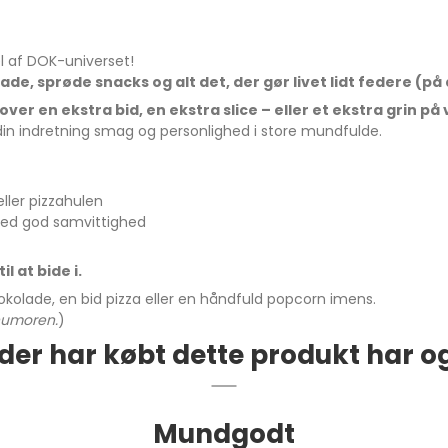
 af DOK-universet!
ade, sprøde snacks og alt det, der gør livet lidt federe (p
over en ekstra bid, en ekstra slice – eller et ekstra grin 
 din indretning smag og personlighed i store mundfulde.
eller pizzahulen
ed god samvittighed
l at bide i.
okolade, en bid pizza eller en håndfuld popcorn imens.
 humoren.
)
der har købt dette produkt har o
Mundgodt