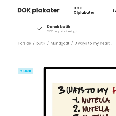
DOK
DOK plakater
E
Ølplakater
Dansk butik
DOK tegnet af mig ;)
Forside
/
butik
/
Mundgodt
/
3 ways to my heart...
TILBUD