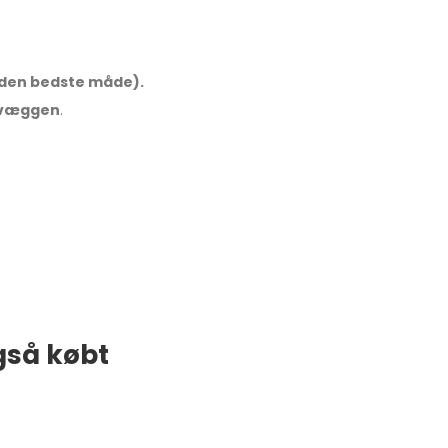
å den bedste måde).
på væggen
.
gså købt