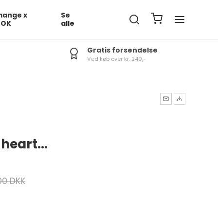
ange x
Se
DOK
alle
Gratis forsendelse
Ved køb over kr. 249,-
heart...
00 DKK