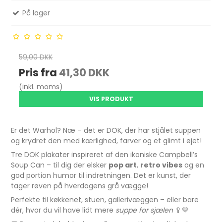
På lager
59,00 DKK
Pris fra
41,30 DKK
(inkl. moms)
VIS PRODUKT
Er det Warhol? Næ – det er DOK, der har stjålet suppen
og krydret den med kærlighed, farver og et glimt i øjet!
Tre DOK plakater inspireret af den ikoniske Campbell’s
Soup Can – til dig der elsker
pop art
,
retro vibes
og en
god portion humor til indretningen. Det er kunst, der
tager røven på hverdagens grå vægge!
Perfekte til køkkenet, stuen, gallerivæggen – eller bare
dér, hvor du vil have lidt mere
suppe for sjælen
🥄💛