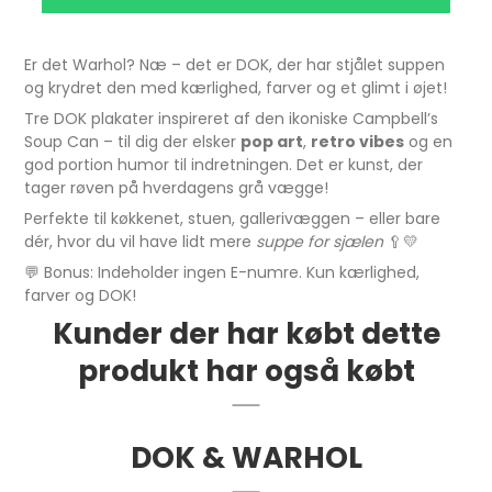
Er det Warhol? Næ – det er DOK, der har stjålet suppen
og krydret den med kærlighed, farver og et glimt i øjet!
Tre DOK plakater inspireret af den ikoniske Campbell’s
Soup Can – til dig der elsker
pop art
,
retro vibes
og en
god portion humor til indretningen. Det er kunst, der
tager røven på hverdagens grå vægge!
Perfekte til køkkenet, stuen, gallerivæggen – eller bare
dér, hvor du vil have lidt mere
suppe for sjælen
🥄💛
💬 Bonus: Indeholder ingen E-numre. Kun kærlighed,
farver og DOK!
Kunder der har købt dette
produkt har også købt
DOK & WARHOL