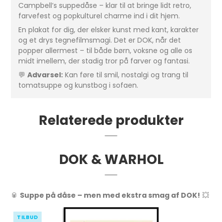
Campbell’s suppe­dåse – klar til at bringe lidt retro,
farvefest og popkulturel charme ind i dit hjem.
En plakat for dig, der elsker kunst med kant, karakter
og et drys tegnefilmsmagi. Det er DOK, når det
popper allermest – til både børn, voksne og alle os
midt imellem, der stadig tror på farver og fantasi.
💬
Advarsel:
Kan føre til smil, nostalgi og trang til
tomatsuppe og kunstbog i sofaen.
Relaterede produkter
DOK & WARHOL
🥫
Suppe på dåse – men med ekstra smag af DOK!
💥
TILBUD