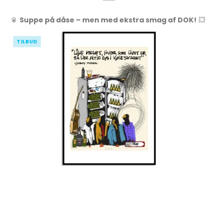
🥫
Suppe på dåse – men med ekstra smag af DOK!
💥
TILBUD