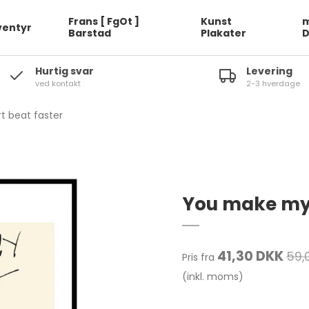
Frans [ FgOt ]
Kunst
m
ventyr
Barstad
Plakater
Hurtig svar
Levering
ved kontakt
2-3 hverdage
 beat faster
You make my 
41,30 DKK
59,
Pris fra
(inkl. moms)