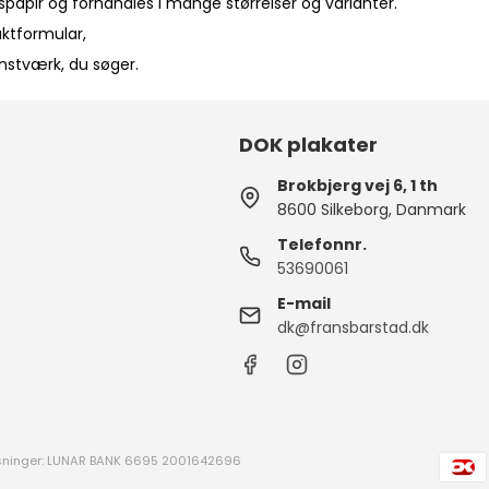
spapir og forhandles i mange størrelser og varianter.
aktformular
,
unstværk, du søger.
DOK plakater
Brokbjerg vej 6, 1 th
8600 Silkeborg, Danmark
Telefonnr.
53690061
E-mail
dk@fransbarstad.dk
sninger: LUNAR BANK 6695 2001642696