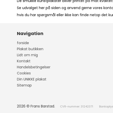
De smukke kunstplakater bliver printet på mat kvalitet
Se udvalget her på siden og anvend gerne vores
kont
hvis du har spørgsmål eller ikke kan finde netop det k
Navigation
forside
Plakat butikken
Lidt om mig
Kontakt
Handelsbetingelser
Cookies
Din UNIKKE plakat
Sitemap
2026 © Frans Barstad.
CVR-nummer: 31242371
Bankoply