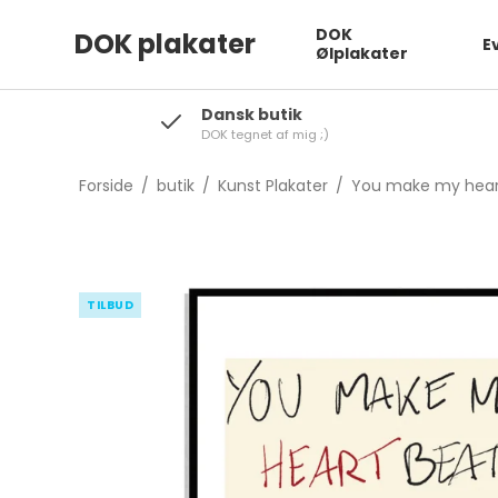
DOK
DOK plakater
E
Ølplakater
Dansk butik
DOK tegnet af mig ;)
Forside
/
butik
/
Kunst Plakater
/
You make my heart
TILBUD