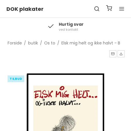
DOK plakater
Levering
2-3 hverdage
Forside
/
butik
/
Os to
/
Elsk mig helt og ikke halvt - B
TILBUD