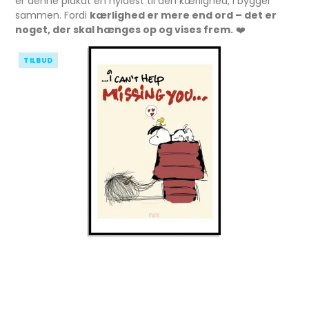
er denne plakat en hyldest til den kærlighed, I bygger
sammen. Fordi
kærlighed er mere end ord – det er
noget, der skal hænges op og vises frem.
❤️
TILBUD