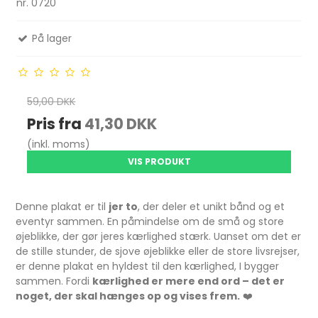
nr. 0720
På lager
59,00 DKK
Pris fra
41,30 DKK
(inkl. moms)
VIS PRODUKT
Denne plakat er til
jer to
, der deler et unikt bånd og et
eventyr sammen. En påmindelse om de små og store
øjeblikke, der gør jeres kærlighed stærk. Uanset om det er
de stille stunder, de sjove øjeblikke eller de store livsrejser,
er denne plakat en hyldest til den kærlighed, I bygger
sammen. Fordi
kærlighed er mere end ord – det er
noget, der skal hænges op og vises frem.
❤️