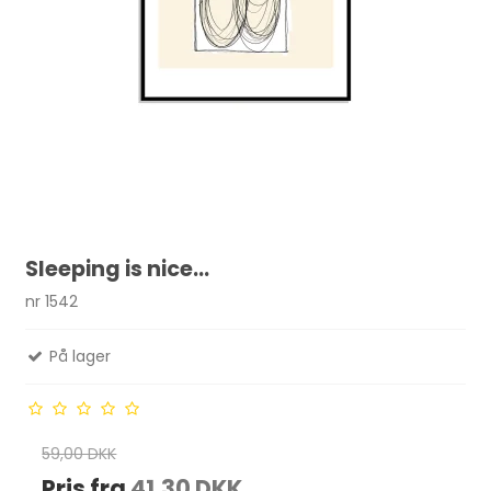
Sleeping is nice...
nr 1542
På lager
59,00 DKK
Pris fra
41,30 DKK