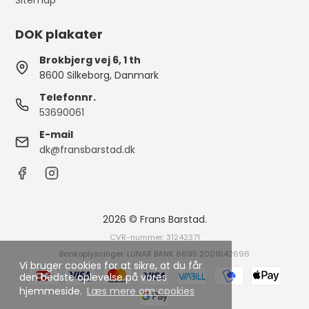
DOK plakater
Brokbjerg vej 6, 1 th
8600 Silkeborg, Danmark
Telefonnr.
53690061
E-mail
dk@fransbarstad.dk
2026 © Frans Barstad.
CVR-nummer: 31242371
Bankoplysninger: LUNAR BANK 6695 2001642696
Vi bruger cookies for at sikre, at du får
den bedste oplevelse på vores
hjemmeside.
Læs mere om cookies