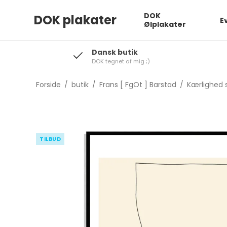
DOK
DOK plakater
E
Ølplakater
Dansk butik
DOK tegnet af mig ;)
Forside
/
butik
/
Frans [ FgOt ] Barstad
/
Kærlighed 
TILBUD