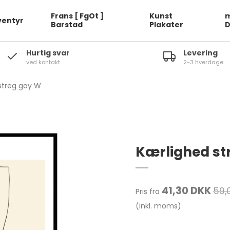
Frans [ FgOt ]
Kunst
m
ventyr
Barstad
Plakater
Hurtig svar
Levering
ved kontakt
2-3 hverdage
streg gay W
Kærlighed st
41,30 DKK
59,
Pris fra
(inkl. moms)