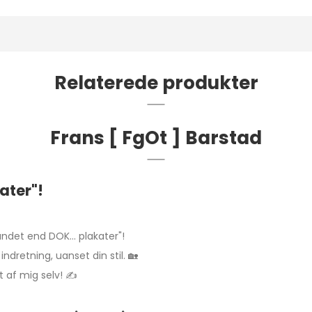
Relaterede produkter
Frans [ FgOt ] Barstad
kater"!
andet end DOK... plakater"!
indretning, uanset din stil. 🏡
 af mig selv! ✍️