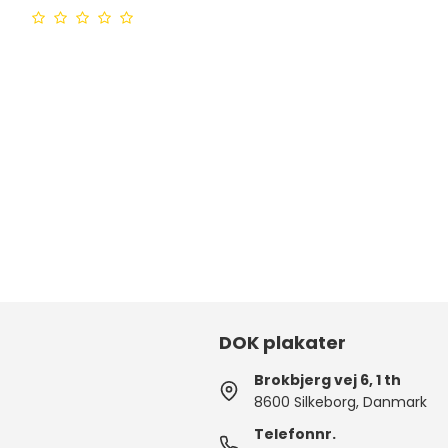
DOK plakater
Brokbjerg vej 6, 1 th
8600 Silkeborg, Danmark
Telefonnr.