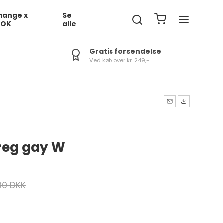
ange x
Se
DOK
alle
Gratis forsendelse
Ved køb over kr. 249,-
reg gay W
00 DKK