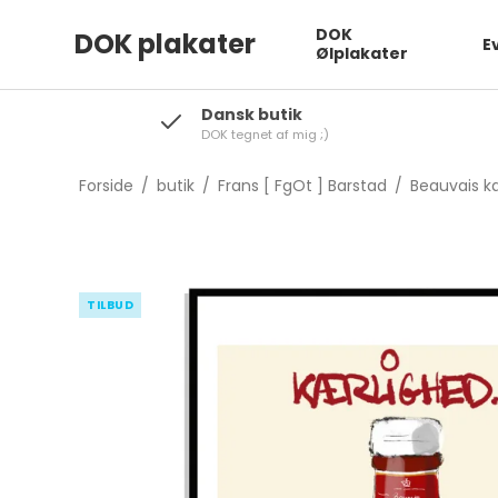
DOK
DOK plakater
E
Ølplakater
Dansk butik
DOK tegnet af mig ;)
Forside
/
butik
/
Frans [ FgOt ] Barstad
/
Beauvais k
TILBUD