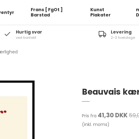
Frans [ FgOt ]
Kunst
m
ventyr
Barstad
Plakater
Hurtig svar
Levering
ved kontakt
2-3 hverdage
ærlighed
Beauvais kær
41,30 DKK
59,
Pris fra
(inkl. moms)