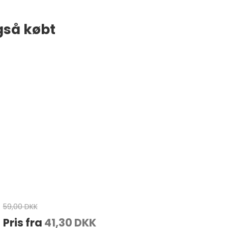
gså købt
59,00 DKK
Pris fra
41,30 DKK