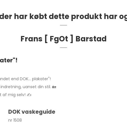
der har købt dette produkt har o
Frans [ FgOt ] Barstad
kater"!
andet end DOK... plakater"!
indretning, uanset din stil. 🏡
 af mig selv! ✍️
DOK vaskeguide
nr 1508