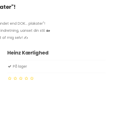
kater"!
andet end DOK... plakater"!
indretning, uanset din stil. 🏡
 af mig selv! ✍️
Heinz Kærlighed
På lager