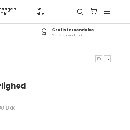
ange x
Se
DOK
alle
Gratis forsendelse
Ved køb over kr. 249,-
lighed
00 DKK