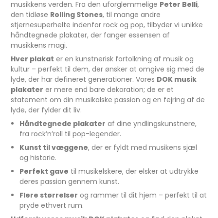
musikkens verden. Fra den uforglemmelige
Peter Belli
,
den tidløse
Rolling Stones
, til mange andre
stjernesuperhelte indenfor rock og pop, tilbyder vi unikke
håndtegnede plakater, der fanger essensen af
musikkens magi.
Hver plakat
er en kunstnerisk fortolkning af musik og
kultur – perfekt til dem, der ønsker at omgive sig med de
lyde, der har defineret generationer. Vores
DOK musik
plakater
er mere end bare dekoration; de er et
statement om din musikalske passion og en fejring af de
lyde, der fylder dit liv.
Håndtegnede plakater
af dine yndlingskunstnere,
fra rock’n’roll til pop-legender.
Kunst til væggene
, der er fyldt med musikens sjæl
og historie.
Perfekt gave
til musikelskere, der elsker at udtrykke
deres passion gennem kunst.
Flere størrelser
og rammer til dit hjem – perfekt til at
pryde ethvert rum.