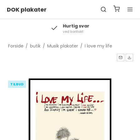
DOK plakater
Levering
2-3 hverdage
Forside
/
butik
/
Musik plakater
/
I love my life
TILBUD