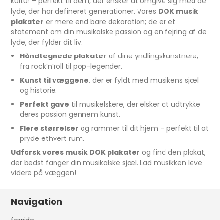
kultur – perfekt til dem, der ønsker at omgive sig med de
lyde, der har defineret generationer. Vores
DOK musik
plakater
er mere end bare dekoration; de er et
statement om din musikalske passion og en fejring af de
lyde, der fylder dit liv.
Håndtegnede plakater
af dine yndlingskunstnere,
fra rock’n’roll til pop-legender.
Kunst til væggene
, der er fyldt med musikens sjæl
og historie.
Perfekt gave
til musikelskere, der elsker at udtrykke
deres passion gennem kunst.
Flere størrelser
og rammer til dit hjem – perfekt til at
pryde ethvert rum.
Udforsk vores musik DOK plakater
og find den plakat,
der bedst fanger din musikalske sjæl. Lad musikken leve
videre på væggen!
Navigation