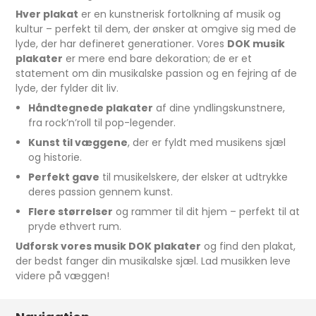
Hver plakat
er en kunstnerisk fortolkning af musik og
kultur – perfekt til dem, der ønsker at omgive sig med de
lyde, der har defineret generationer. Vores
DOK musik
plakater
er mere end bare dekoration; de er et
statement om din musikalske passion og en fejring af de
lyde, der fylder dit liv.
Håndtegnede plakater
af dine yndlingskunstnere,
fra rock’n’roll til pop-legender.
Kunst til væggene
, der er fyldt med musikens sjæl
og historie.
Perfekt gave
til musikelskere, der elsker at udtrykke
deres passion gennem kunst.
Flere størrelser
og rammer til dit hjem – perfekt til at
pryde ethvert rum.
Udforsk vores musik DOK plakater
og find den plakat,
der bedst fanger din musikalske sjæl. Lad musikken leve
videre på væggen!