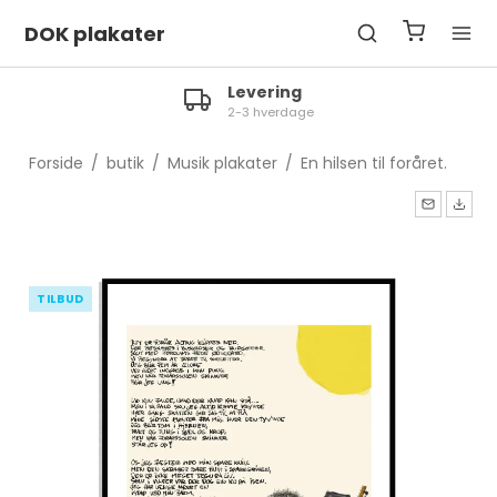
DOK plakater
Levering
2-3 hverdage
Forside
/
butik
/
Musik plakater
/
En hilsen til foråret.
TILBUD