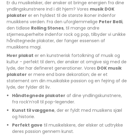
Er du musikelsker, der ønsker at bringe energien fra dine
yndlingskunstnere ind i dit hjem? Vores
musik DOK
plakater
er en hyldest til de største ikoner indenfor
musikkens verden. Fra den uforglemmelige
Peter Belli
,
den tidløse
Rolling Stones
, til mange andre
stjernesuperhelte indenfor rock og pop, tilbyder vi unikke
håndtegnede plakater, der fanger essensen af
musikkens magi.
Hver plakat
er en kunstnerisk fortolkning af musik og
kultur – perfekt til dem, der ønsker at omgive sig med de
lyde, der har defineret generationer. Vores
DOK musik
plakater
er mere end bare dekoration; de er et
statement om din musikalske passion og en fejring af de
lyde, der fylder dit liv.
Håndtegnede plakater
af dine yndlingskunstnere,
fra rock’n’roll til pop-legender.
Kunst til væggene
, der er fyldt med musikens sjæl
og historie.
Perfekt gave
til musikelskere, der elsker at udtrykke
deres passion gennem kunst.