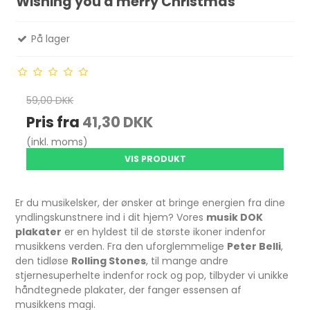
Wishing you a merry Christmas
På lager
59,00 DKK
Pris fra
41,30 DKK
(inkl. moms)
VIS PRODUKT
Er du musikelsker, der ønsker at bringe energien fra dine
yndlingskunstnere ind i dit hjem? Vores
musik DOK
plakater
er en hyldest til de største ikoner indenfor
musikkens verden. Fra den uforglemmelige
Peter Belli
,
den tidløse
Rolling Stones
, til mange andre
stjernesuperhelte indenfor rock og pop, tilbyder vi unikke
håndtegnede plakater, der fanger essensen af
musikkens magi.