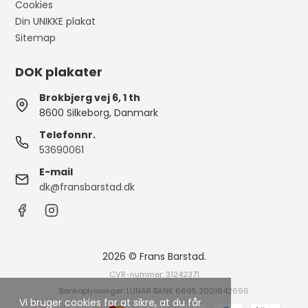
Cookies
Din UNIKKE plakat
Sitemap
DOK plakater
Brokbjerg vej 6, 1 th
8600 Silkeborg, Danmark
Telefonnr.
53690061
E-mail
dk@fransbarstad.dk
2026 © Frans Barstad.
CVR-nummer: 31242371
Bankoplysninger: LUNAR BANK 6695 2001642696
Vi bruger cookies for at sikre, at du får