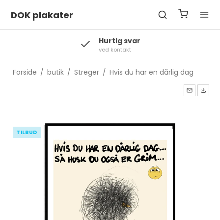
DOK plakater
Levering
2-3 hverdage
Forside
/
butik
/
Streger
/
Hvis du har en dårlig dag
TILBUD