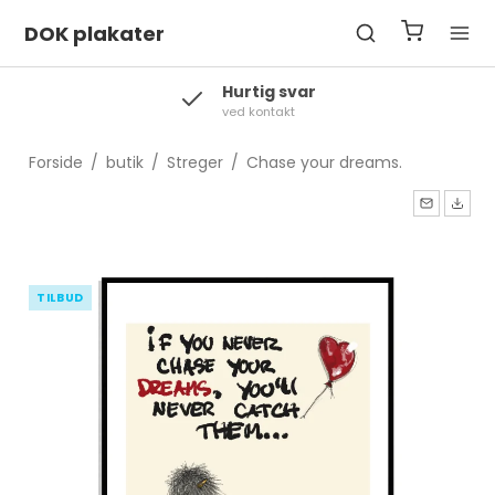
DOK plakater
Hurtig svar
ved kontakt
Forside
/
butik
/
Streger
/
Chase your dreams.
TILBUD