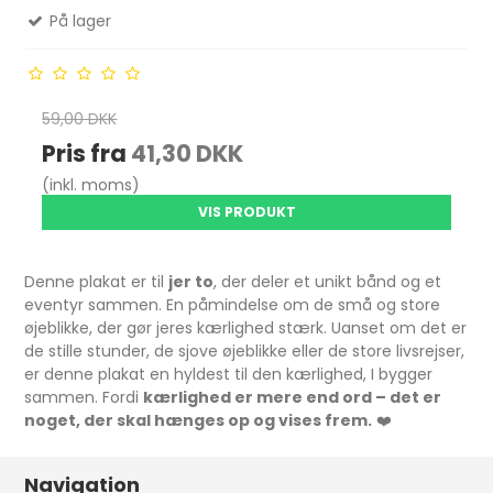
På lager
59,00 DKK
Pris fra
41,30 DKK
(inkl. moms)
VIS PRODUKT
Denne plakat er til
jer to
, der deler et unikt bånd og et
eventyr sammen. En påmindelse om de små og store
øjeblikke, der gør jeres kærlighed stærk. Uanset om det er
de stille stunder, de sjove øjeblikke eller de store livsrejser,
er denne plakat en hyldest til den kærlighed, I bygger
sammen. Fordi
kærlighed er mere end ord – det er
noget, der skal hænges op og vises frem.
❤️
Navigation