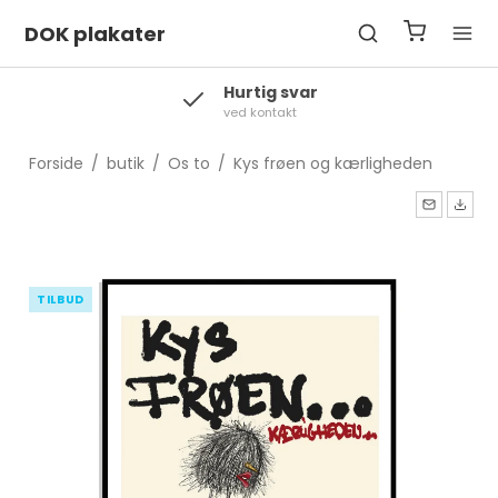
DOK plakater
 svar
Levering
akt
2-3 hverdage
Forside
/
butik
/
Os to
/
Kys frøen og kærligheden
TILBUD