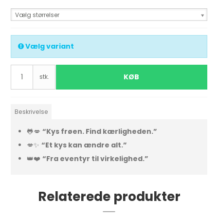
Vælg størrelser
Vælg variant
KØB
stk.
Beskrivelse
🐸💋
“Kys frøen. Find kærligheden.”
💋✨
“Et kys kan ændre alt.”
👑❤️
“Fra eventyr til virkelighed.”
Relaterede produkter