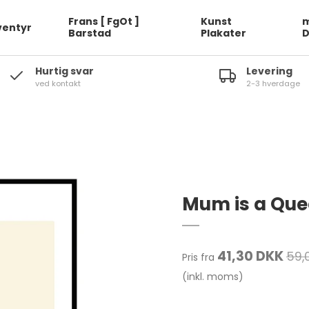
Frans [ FgOt ]
Kunst
m
ventyr
Barstad
Plakater
Hurtig svar
Levering
ved kontakt
2-3 hverdage
Mum is a Quee
41,30 DKK
59,
Pris fra
(inkl. moms)