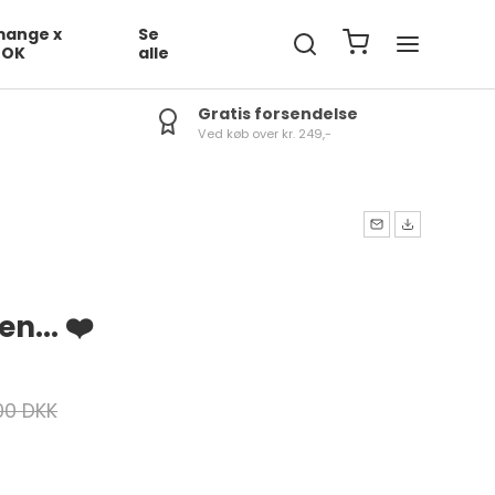
ange x
Se
DOK
alle
Gratis forsendelse
Ved køb over kr. 249,-
n... ❤️
00 DKK