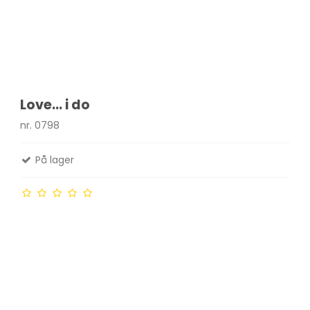
Love... i do
nr. 0798
På lager