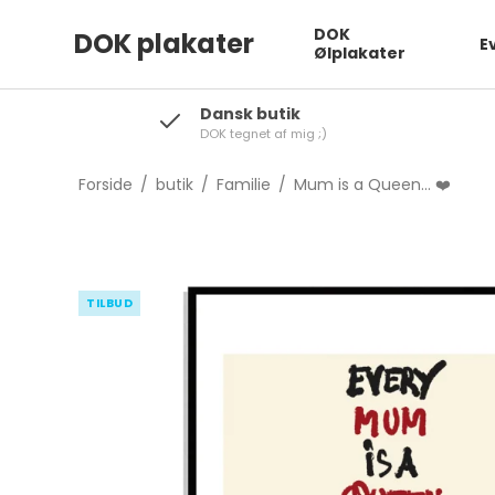
DOK
DOK plakater
E
Ølplakater
Dansk butik
DOK tegnet af mig ;)
Forside
/
butik
/
Familie
/
Mum is a Queen... ❤️
TILBUD