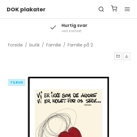
DOK plakater
Hurtig svar
ved kontakt
Forside
/
butik
/
Familie
/
Familie på 2
TILBUD