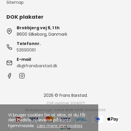
Sitemap
DOK plakater
Brokbjerg vej 6, 1 th
8600 Silkeborg, Danmark
Telefonnr.
53690061
E-mail
dk@fransbarstad.dk
2026 © Frans Barstad.
CVR-nummer: 31242371
Bankoplysninger: LUNAR BANK 6695 2001642696
Vi bruger cookies for at sikre, at du får
den bedste oplevelse på vores
hjemmeside.
Læs mere om cookies