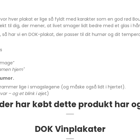
vor hver plakat er lige så fyldt med karakter som en god rød Bou
fekt til dig, der mener, at livet smager lidt bedre med et glas i 
vin", så har vi en DOK-plakat, der passer til dit humør og dit temp
as
 smage”
ommen hjem"
humor.
r rammer lige i smagsløgene (og måske også lidt i hjertet).
– og et blink i øjet.
)
der har købt dette produkt har o
DOK Vinplakater