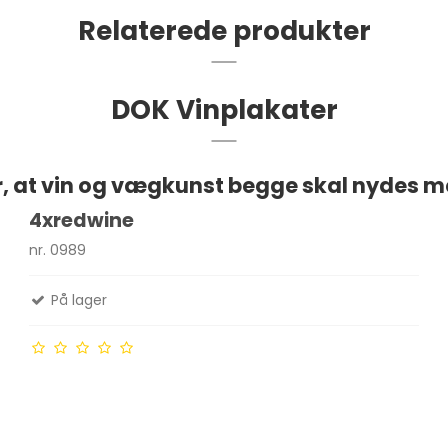
Relaterede produkter
DOK Vinplakater
r, at vin og vægkunst begge skal nydes med
4xredwine
nr. 0989
På lager