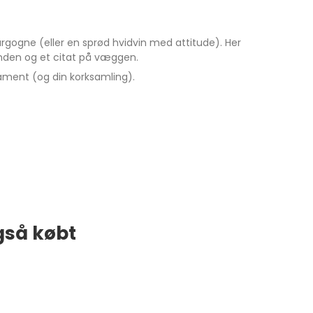
rgogne (eller en sprød hvidvin med attitude). Her
hånden og et citat på væggen.
erament (og din korksamling).
gså købt