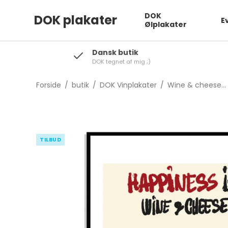
DOK
DOK plakater
E
Ølplakater
Dansk butik
DOK tegnet af mig ;)
Forside
/
butik
/
DOK Vinplakater
/
Wine & cheese...
TILBUD