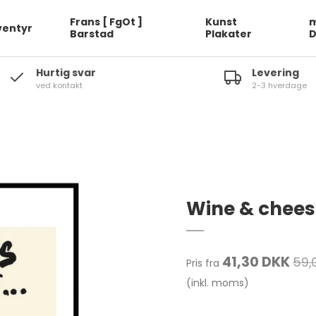
Frans [ FgOt ]
Kunst
m
ventyr
Barstad
Plakater
Hurtig svar
Levering
ved kontakt
2-3 hverdage
Wine & cheese
41,30 DKK
59,
Pris fra
(inkl. moms)