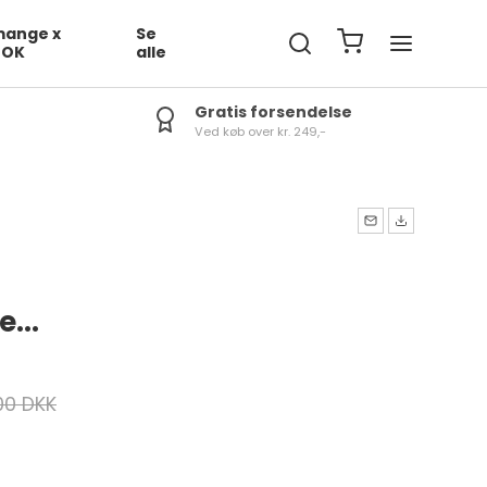
ange x
Se
DOK
alle
Gratis forsendelse
Ved køb over kr. 249,-
...
00 DKK