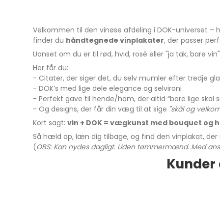
Velkommen til den vinøse afdeling i DOK-universet – h
finder du
håndtegnede vinplakater
, der passer per
Uanset om du er til rød, hvid, rosé eller "ja tak, bare 
Her får du:
- Citater, der siger det, du selv mumler efter tredje gl
- DOK’s med lige dele elegance og selvironi
- Perfekt gave til hende/ham, der altid “bare lige skal
- Og designs, der får din væg til at sige
"skål og velk
Kort sagt:
vin + DOK = vægkunst med bouquet og 
Så hæld op, læn dig tilbage, og find den vinplakat, de
(
OBS: Kan nydes dagligt. Uden tømmermænd. Med ansvar 
Kunder 