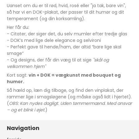
Uanset om du er til rød, hvid, rosé eller "ja tak, bare vin",
så har vi en DOK-plakat, der passer til dit humør og dit
temperament (og din korksamling).
Her får du:
- Citater, der siger det, du selv mumler efter tredje glas
- DOK’s med lige dele elegance og selvironi
- Perfekt gave til hende/ham, der altid “bare lige skal
smage”
- Og designs, der får din væg til at sige
"skål og
velkommen hjem"
Kort sagt:
vin + DOK = vægkunst med bouquet og
humor.
Så hæld op, læn dig tilbage, og find den vinplakat, der
rammer lige i smagsløgene (og måske også lidt i hjertet).
(
OBS: Kan nydes dagligt. Uden tømmermænd. Med ansvar
– og et blink i øjet.
)
Navigation