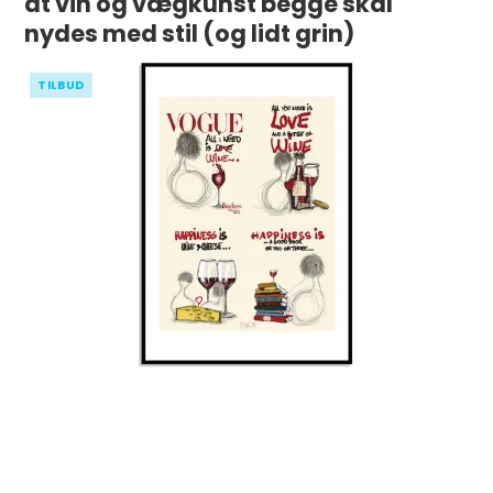
at vin og vægkunst begge skal
nydes med stil (og lidt grin)
TILBUD