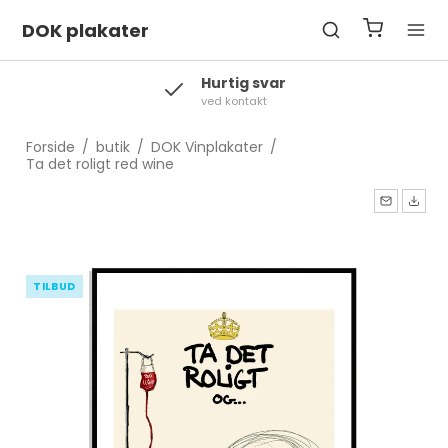
DOK plakater
Hurtig svar
ved kontakt
Forside
/
butik
/
DOK Vinplakater
/
Ta det roligt red wine
TILBUD