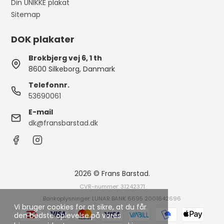
Din UNIKKE plakat
Sitemap
DOK plakater
Brokbjerg vej 6, 1 th
8600 Silkeborg, Danmark
Telefonnr.
53690061
E-mail
dk@fransbarstad.dk
2026 © Frans Barstad.
CVR-nummer: 31242371
Bankoplysninger: LUNAR BANK 6695 2001642696
Vi bruger cookies for at sikre, at du får
den bedste oplevelse på vores