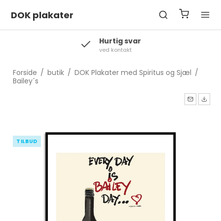
DOK plakater
Levering
2-3 hverdage
Forside
/
butik
/
DOK Plakater med Spiritus og Sjæl
/
Bailey´s
TILBUD