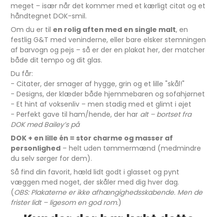
meget – især når det kommer med et kærligt citat og et
håndtegnet DOK-smil.
Om du er til
en rolig aften med en single malt
, en
festlig G&T med veninderne, eller bare elsker stemningen
af barvogn og pejs – så er der en plakat her, der matcher
både dit tempo og dit glas.
Du får:
- Citater, der smager af hygge, grin og et lille "skål!"
- Designs, der klæder både hjemmebaren og sofahjørnet
- Et hint af voksenliv – men stadig med et glimt i øjet
- Perfekt gave til ham/hende, der har
alt – bortset fra
DOK med Bailey’s på
DOK + en lille én = stor charme og masser af
personlighed
– helt uden tømmermænd (medmindre
du selv sørger for dem).
Så find din favorit, hæld lidt godt i glasset og pynt
væggen med noget, der skåler med dig hver dag.
(
OBS: Plakaterne er ikke afhængighedsskabende. Men de
frister lidt – ligesom en god rom.
)