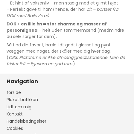
- Et hint af voksenliv – men stadig med et glimt i øjet
- Perfekt gave til ham/hende, der har
alt – bortset fra
DOK med Bailey’s på
DOK + en lille én = stor charme og masser af
personlighed
– helt uden tømmermænd (medmindre
du selv sørger for dem).
Så find din favorit, hæld lidt godt i glasset og pynt
væggen med noget, der skåler med dig hver dag.
(
OBS: Plakaterne er ikke afhængighedsskabende. Men de
frister lidt – ligesom en god rom.
)
Navigation
forside
Plakat butikken
Lidt om mig
Kontakt
Handelsbetingelser
Cookies