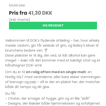
59,00 DKK
Pris fra
41,30 DKK
(inkl. moms)
VIS PRODUKT
Velkommen til DOK’s flydende afdeling – her, hvor whisky
møder visdom, gin får selskab af grin, og Bailey’s bliver til
brunchens bedste ven. 🍸
Disse plakater er til dig, der ved, at lidt alkohol kan gøre
meget – især når det kommer med et kærligt citat og et
håndtegnet DOK-smil.
Om du er til
en rolig aften med en single malt
, en
festlig G&T med veninderne, eller bare elsker stemningen
af barvogn og pejs – så er der en plakat her, der matcher
både dit tempo og dit glas.
Du får:
- Citater, der smager af hygge, grin og et lille "skål!"
- Designs, der klæder både hjemmebaren og sofahjørnet