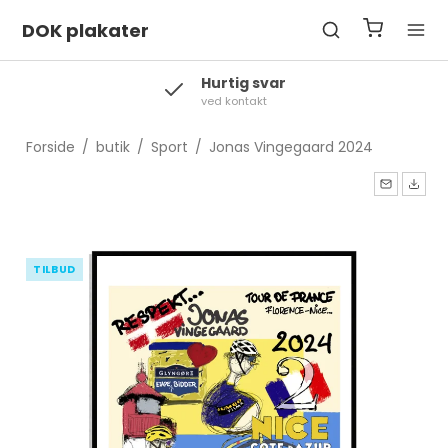
DOK plakater
Levering
2-3 hverdage
Forside
/
butik
/
Sport
/
Jonas Vingegaard 2024
TILBUD