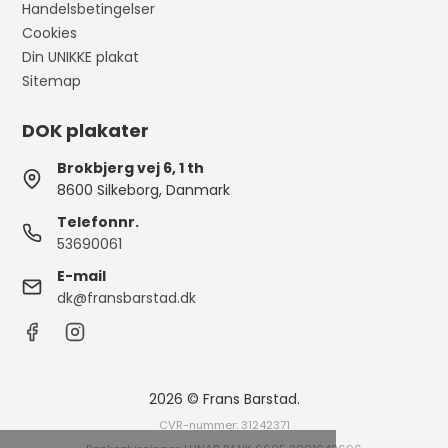
Handelsbetingelser
Cookies
Din UNIKKE plakat
Sitemap
DOK plakater
Brokbjerg vej 6, 1 th
8600 Silkeborg, Danmark
Telefonnr.
53690061
E-mail
dk@fransbarstad.dk
2026 © Frans Barstad.
CVR-nummer: 31242371