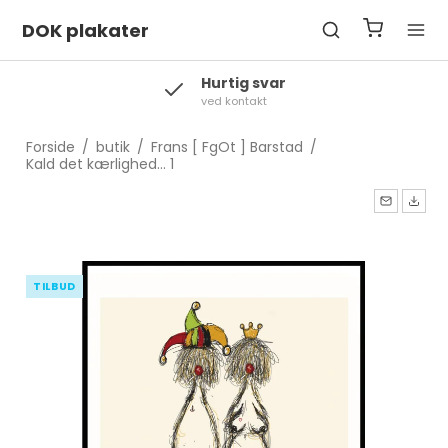
DOK plakater
ar
Levering
2-3 hverdage
Forside
/
butik
/
Frans [ FgOt ] Barstad
/
Kald det kærlighed... 1
TILBUD