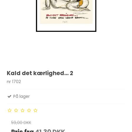
Kald det kærlighed... 2
nr 1702
På lager
59,00 DKK
Pris fra
41,30 DKK