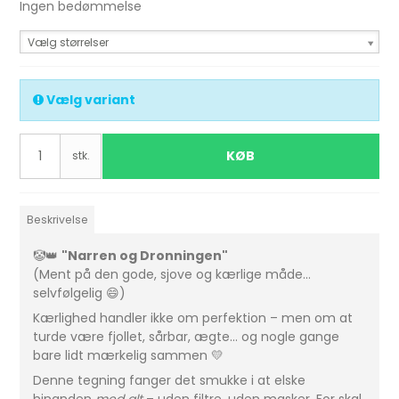
Ingen bedømmelse
Vælg størrelser
Vælg variant
KØB
stk.
Beskrivelse
🤡👑
"Narren og Dronningen"
(Ment på den gode, sjove og kærlige måde…
selvfølgelig 😄)
Kærlighed handler ikke om perfektion – men om at
turde være fjollet, sårbar, ægte… og nogle gange
bare lidt mærkelig sammen 💛
Denne tegning fanger det smukke i at elske