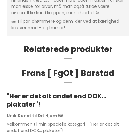
hinanden
med alt
– uden filtre, uden masker. For skal
man elske for alvor, må man også turde være
nøgen. Ikke kun i kroppen, men i hjertet 💫
🖼️ Til par, drømmere og dem, der ved at kærlighed
kræver mod – og humor!
Relaterede produkter
Frans [ FgOt ] Barstad
"Her er det alt andet end DOK...
plakater"!
Unik Kunst til Dit Hjem 🖼️
Velkommen til min specielle kategori - "Her er det alt
andet end DOK... plakater"!